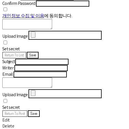
Confirm Password
개인정보 수집 및 이용
에 동의합니다.
Upload Image
Set secret
Return To List
Save
Subject
Writer
Email
Upload Image
Set secret
Return To Post
Save
Edit
Delete