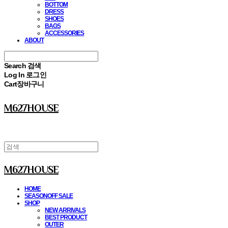
BOTTOM
DRESS
SHOES
BAGS
ACCESSORIES
ABOUT
Search
검색
Log In
로그인
Cart
장바구니
M627HOUSE
M627HOUSE
HOME
SEASONOFF SALE
SHOP
NEW ARRIVALS
BEST PRODUCT
OUTER