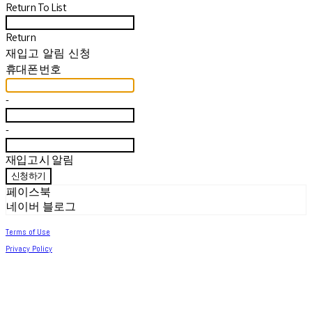
Return To List
Return
재입고 알림 신청
휴대폰 번호
-
-
재입고 시 알림
신청하기
페이스북
네이버 블로그
Terms of Use
Privacy Policy
Confirm Entrepreneur Information
Company Name: 써머아일랜드 | Owner: 최세린 | Personal Info Manager: 최세린 |
Email: help.m627@gmail.com