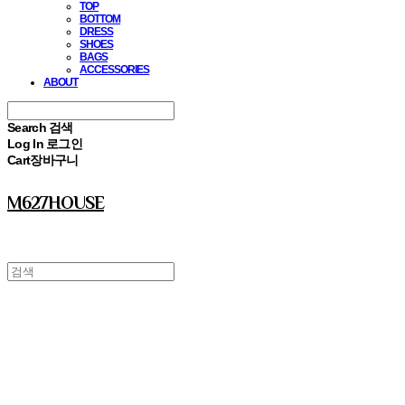
TOP
BOTTOM
DRESS
SHOES
BAGS
ACCESSORIES
ABOUT
Search
검색
Log In
로그인
Cart
장바구니
M627HOUSE
⠀