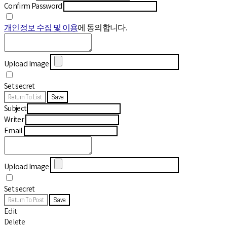
Confirm Password
개인정보 수집 및 이용
에 동의합니다.
Upload Image
Set secret
Return To List
Save
Subject
Writer
Email
Upload Image
Set secret
Return To Post
Save
Edit
Delete