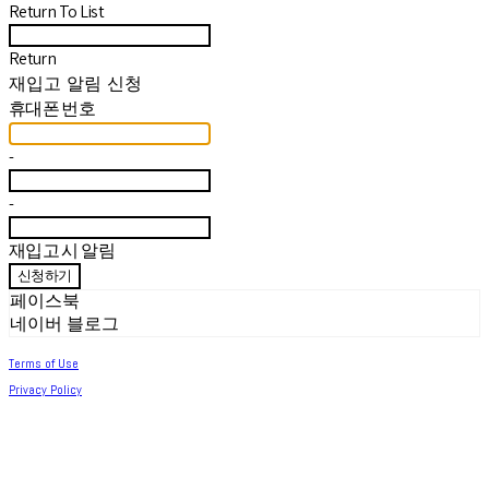
Return To List
Return
재입고 알림 신청
휴대폰 번호
-
-
재입고 시 알림
신청하기
페이스북
네이버 블로그
Terms of Use
Privacy Policy
Confirm Entrepreneur Information
Company Name: 써머아일랜드 | Owner: 최세린 | Personal Info Manager: 최세린 |
Email: help.m627@gmail.com