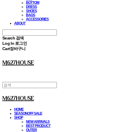
BOTTOM
DRESS
SHOES
BAGS
ACCESSORIES
ABOUT
Search
검색
Log In
로그인
Cart
장바구니
M627HOUSE
M627HOUSE
HOME
SEASONOFF SALE
SHOP
NEW ARRIVALS
BEST PRODUCT
OUTER