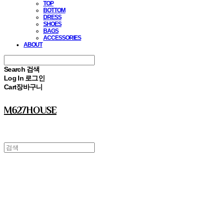
TOP
BOTTOM
DRESS
SHOES
BAGS
ACCESSORIES
ABOUT
Search
검색
Log In
로그인
Cart
장바구니
M627HOUSE
⠀