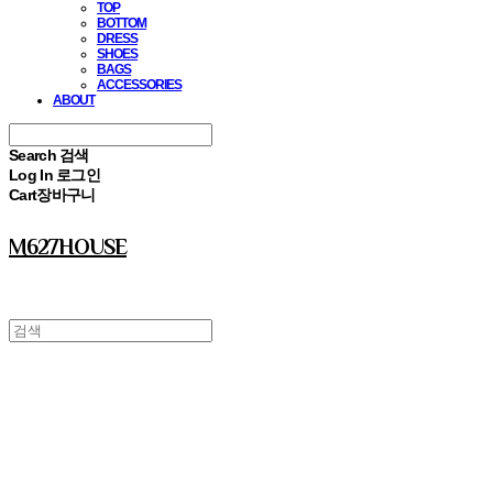
TOP
BOTTOM
DRESS
SHOES
BAGS
ACCESSORIES
ABOUT
Search
검색
Log In
로그인
Cart
장바구니
M627HOUSE
⠀