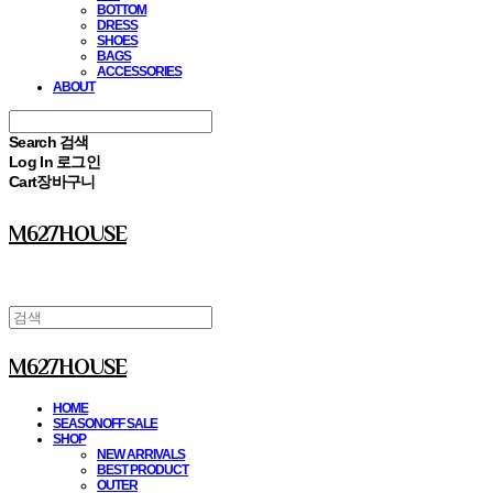
BOTTOM
DRESS
SHOES
BAGS
ACCESSORIES
ABOUT
Search
검색
Log In
로그인
Cart
장바구니
M627HOUSE
M627HOUSE
HOME
SEASONOFF SALE
SHOP
NEW ARRIVALS
BEST PRODUCT
OUTER