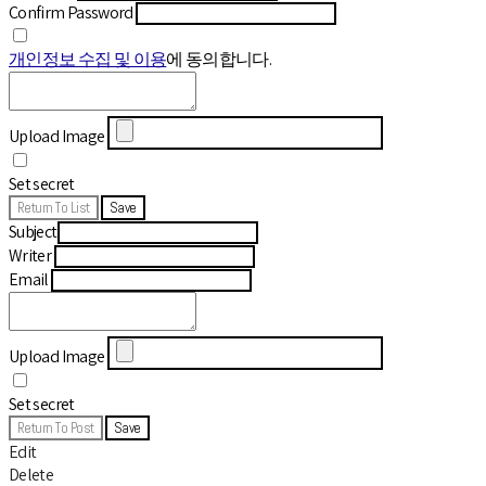
Confirm Password
개인정보 수집 및 이용
에 동의합니다.
Upload Image
Set secret
Return To List
Save
Subject
Writer
Email
Upload Image
Set secret
Return To Post
Save
Edit
Delete