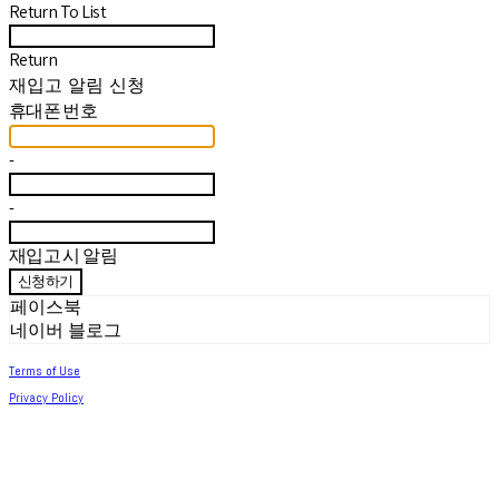
Return To List
Return
재입고 알림 신청
휴대폰 번호
-
-
재입고 시 알림
신청하기
페이스북
네이버 블로그
Terms of Use
Privacy Policy
Confirm Entrepreneur Information
Company Name: 써머아일랜드 | Owner: 최세린 | Personal Info Manager: 최세린 |
Email: help.m627@gmail.com