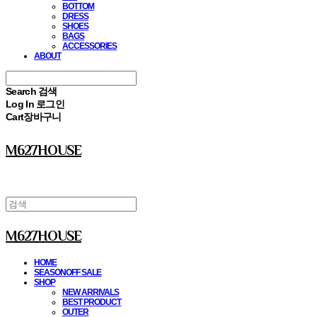
BOTTOM
DRESS
SHOES
BAGS
ACCESSORIES
ABOUT
Search
검색
Log In
로그인
Cart
장바구니
M627HOUSE
M627HOUSE
HOME
SEASONOFF SALE
SHOP
NEW ARRIVALS
BEST PRODUCT
OUTER