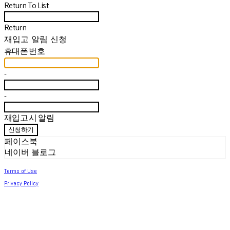
Return To List
Return
재입고 알림 신청
휴대폰 번호
-
-
재입고 시 알림
신청하기
페이스북
네이버 블로그
Terms of Use
Privacy Policy
Confirm Entrepreneur Information
Company Name: 써머아일랜드 | Owner: 최세린 | Personal Info Manager: 최세린 |
Email: help.m627@gmail.com