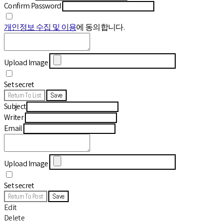
Confirm Password
개인정보 수집 및 이용
에 동의합니다.
Upload Image
Set secret
Return To List
Save
Subject
Writer
Email
Upload Image
Set secret
Return To Post
Save
Edit
Delete