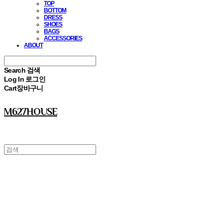
TOP
BOTTOM
DRESS
SHOES
BAGS
ACCESSORIES
ABOUT
Search
검색
Log In
로그인
Cart
장바구니
M627HOUSE
⠀