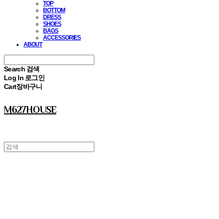
TOP
BOTTOM
DRESS
SHOES
BAGS
ACCESSORIES
ABOUT
Search
검색
Log In
로그인
Cart
장바구니
M627HOUSE
⠀