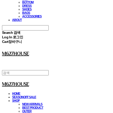
BOTTOM
DRESS
SHOES
BAGS
ACCESSORIES
ABOUT
Search
검색
Log In
로그인
Cart
장바구니
M627HOUSE
M627HOUSE
HOME
SEASONOFF SALE
SHOP
NEW ARRIVALS
BEST PRODUCT
OUTER