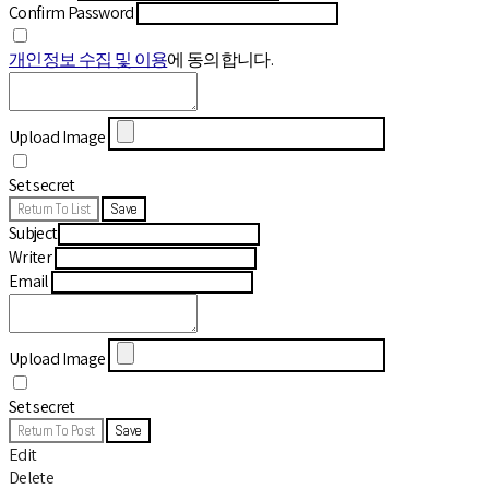
Confirm Password
개인정보 수집 및 이용
에 동의합니다.
Upload Image
Set secret
Return To List
Save
Subject
Writer
Email
Upload Image
Set secret
Return To Post
Save
Edit
Delete