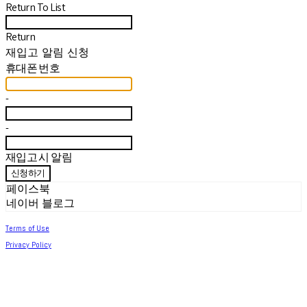
Return To List
Return
재입고 알림 신청
휴대폰 번호
-
-
재입고 시 알림
신청하기
페이스북
네이버 블로그
Terms of Use
Privacy Policy
Confirm Entrepreneur Information
Company Name: 써머아일랜드 | Owner: 최세린 | Personal Info Manager: 최세린 |
Email: help.m627@gmail.com