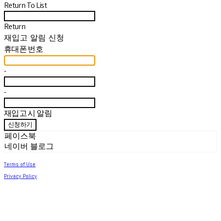
Return To List
Return
재입고 알림 신청
휴대폰 번호
-
-
재입고 시 알림
신청하기
페이스북
네이버 블로그
Terms of Use
Privacy Policy
Confirm Entrepreneur Information
Company Name: 써머아일랜드 | Owner: 최세린 | Personal Info Manager: 최세린 |
Email: help.m627@gmail.com