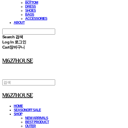
BOTTOM
DRESS
SHOES
BAGS
ACCESSORIES
ABOUT
Search
검색
Log In
로그인
Cart
장바구니
M627HOUSE
M627HOUSE
HOME
SEASONOFF SALE
SHOP
NEW ARRIVALS
BEST PRODUCT
OUTER