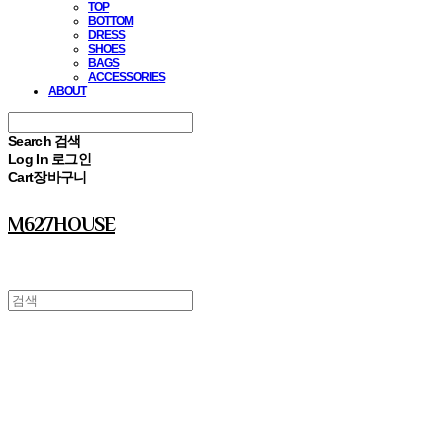
TOP
BOTTOM
DRESS
SHOES
BAGS
ACCESSORIES
ABOUT
Search
검색
Log In
로그인
Cart
장바구니
M627HOUSE
⠀