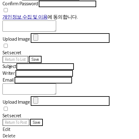
Confirm Password
개인정보 수집 및 이용
에 동의합니다.
Upload Image
Set secret
Return To List
Save
Subject
Writer
Email
Upload Image
Set secret
Return To Post
Save
Edit
Delete