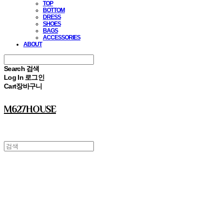
TOP
BOTTOM
DRESS
SHOES
BAGS
ACCESSORIES
ABOUT
Search
검색
Log In
로그인
Cart
장바구니
M627HOUSE
⠀