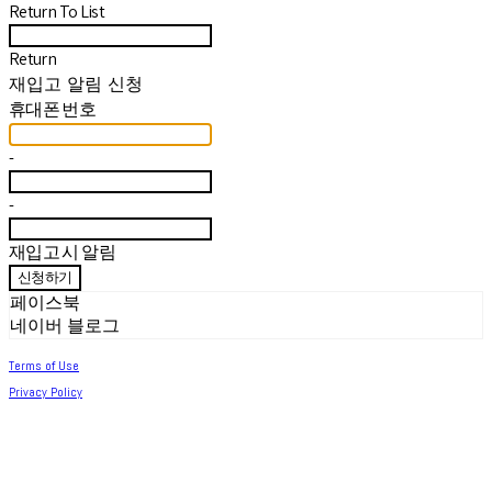
Return To List
Return
재입고 알림 신청
휴대폰 번호
-
-
재입고 시 알림
신청하기
페이스북
네이버 블로그
Terms of Use
Privacy Policy
Confirm Entrepreneur Information
Company Name: 써머아일랜드 | Owner: 최세린 | Personal Info Manager: 최세린 |
Email: help.m627@gmail.com