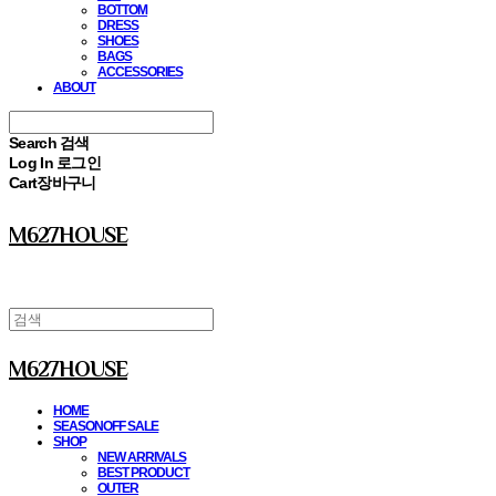
BOTTOM
DRESS
SHOES
BAGS
ACCESSORIES
ABOUT
Search
검색
Log In
로그인
Cart
장바구니
M627HOUSE
M627HOUSE
HOME
SEASONOFF SALE
SHOP
NEW ARRIVALS
BEST PRODUCT
OUTER