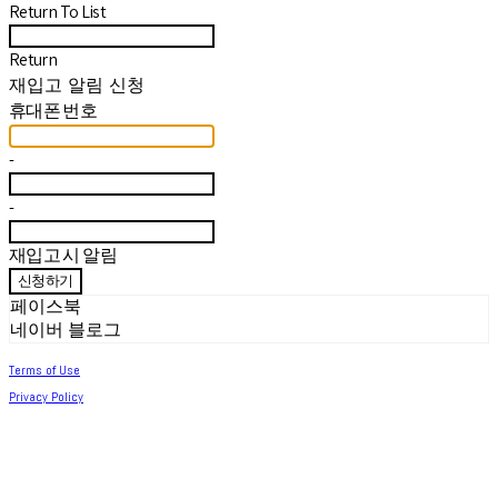
Return To List
Return
재입고 알림 신청
휴대폰 번호
-
-
재입고 시 알림
신청하기
페이스북
네이버 블로그
Terms of Use
Privacy Policy
Confirm Entrepreneur Information
Company Name: 써머아일랜드 | Owner: 최세린 | Personal Info Manager: 최세린 |
Email: help.m627@gmail.com