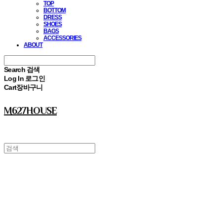
TOP
BOTTOM
DRESS
SHOES
BAGS
ACCESSORIES
ABOUT
Search
검색
Log In
로그인
Cart
장바구니
M627HOUSE
⠀