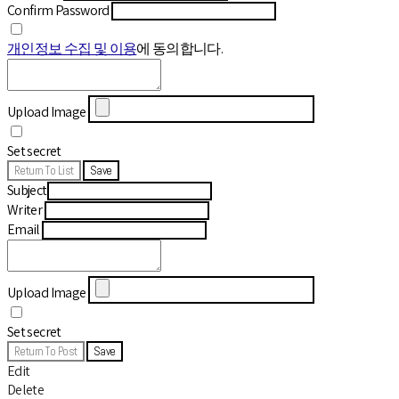
Confirm Password
개인정보 수집 및 이용
에 동의합니다.
Upload Image
Set secret
Return To List
Save
Subject
Writer
Email
Upload Image
Set secret
Return To Post
Save
Edit
Delete