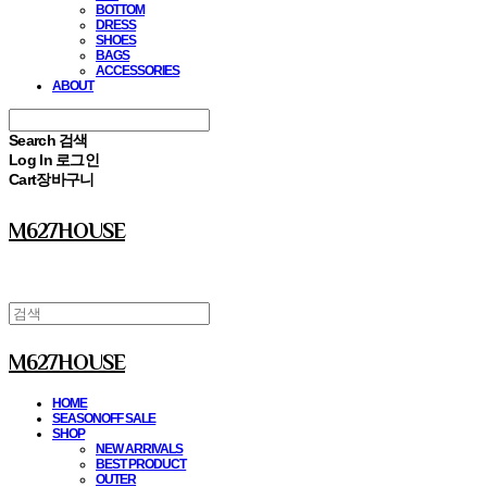
BOTTOM
DRESS
SHOES
BAGS
ACCESSORIES
ABOUT
Search
검색
Log In
로그인
Cart
장바구니
M627HOUSE
M627HOUSE
HOME
SEASONOFF SALE
SHOP
NEW ARRIVALS
BEST PRODUCT
OUTER