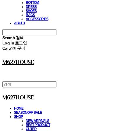
BOTTOM
DRESS
SHOES
BAGS
ACCESSORIES
ABOUT
Search
검색
Log In
로그인
Cart
장바구니
M627HOUSE
M627HOUSE
HOME
SEASONOFF SALE
SHOP
NEW ARRIVALS
BEST PRODUCT
OUTER