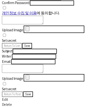
Confirm Password
개인정보 수집 및 이용
에 동의합니다.
Upload Image
Set secret
Return To List
Save
Subject
Writer
Email
Upload Image
Set secret
Return To Post
Save
Edit
Delete