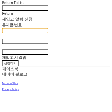
Return To List
Return
재입고 알림 신청
휴대폰 번호
-
-
재입고 시 알림
신청하기
페이스북
네이버 블로그
Terms of Use
Privacy Policy
Confirm Entrepreneur Information
Company Name: 써머아일랜드 | Owner: 최세린 | Personal Info Manager: 최세린 |
Email: help.m627@gmail.com