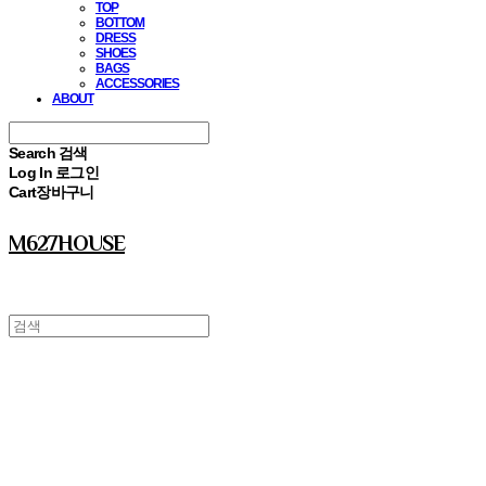
TOP
BOTTOM
DRESS
SHOES
BAGS
ACCESSORIES
ABOUT
Search
검색
Log In
로그인
Cart
장바구니
M627HOUSE
⠀