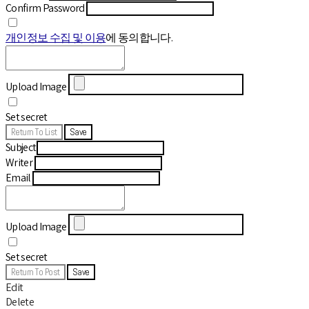
Confirm Password
개인정보 수집 및 이용
에 동의합니다.
Upload Image
Set secret
Return To List
Save
Subject
Writer
Email
Upload Image
Set secret
Return To Post
Save
Edit
Delete