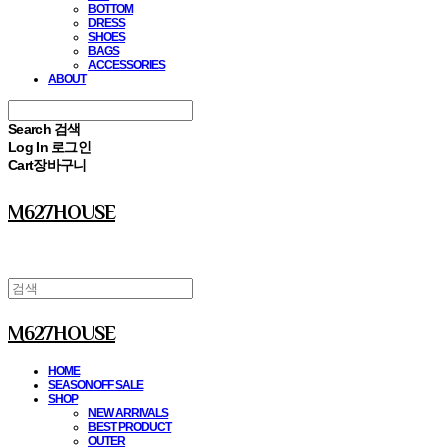
BOTTOM
DRESS
SHOES
BAGS
ACCESSORIES
ABOUT
Search
검색
Log In
로그인
Cart
장바구니
M627HOUSE
M627HOUSE
HOME
SEASONOFF SALE
SHOP
NEW ARRIVALS
BEST PRODUCT
OUTER