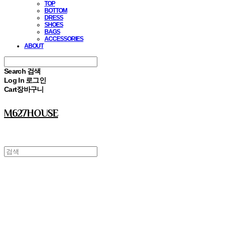
TOP
BOTTOM
DRESS
SHOES
BAGS
ACCESSORIES
ABOUT
Search
검색
Log In
로그인
Cart
장바구니
M627HOUSE
⠀