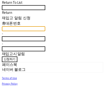
Return To List
Return
재입고 알림 신청
휴대폰 번호
-
-
재입고 시 알림
신청하기
페이스북
네이버 블로그
Terms of Use
Privacy Policy
Confirm Entrepreneur Information
Company Name: 써머아일랜드 | Owner: 최세린 | Personal Info Manager: 최세린 |
Email: help.m627@gmail.com