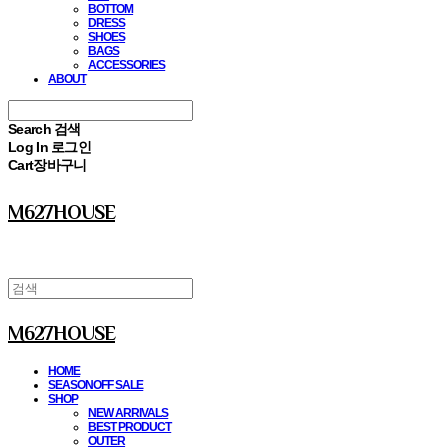
BOTTOM
DRESS
SHOES
BAGS
ACCESSORIES
ABOUT
Search
검색
Log In
로그인
Cart
장바구니
M627HOUSE
M627HOUSE
HOME
SEASONOFF SALE
SHOP
NEW ARRIVALS
BEST PRODUCT
OUTER