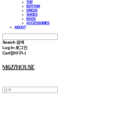
TOP
BOTTOM
DRESS
SHOES
BAGS
ACCESSORIES
ABOUT
Search
검색
Log In
로그인
Cart
장바구니
M627HOUSE
⠀