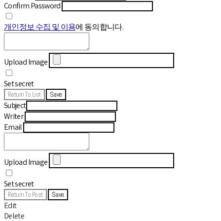
Confirm Password
개인정보 수집 및 이용
에 동의합니다.
Upload Image
Set secret
Return To List
Save
Subject
Writer
Email
Upload Image
Set secret
Return To Post
Save
Edit
Delete