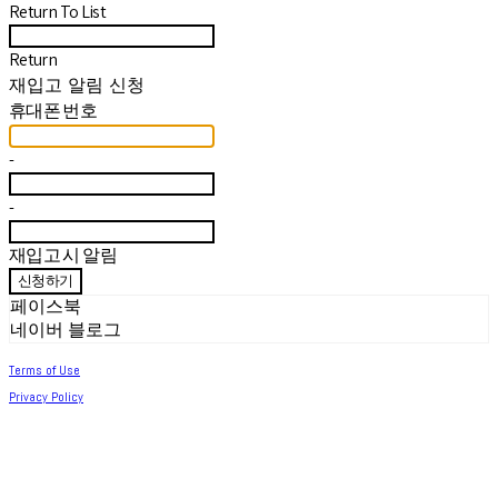
Return To List
Return
재입고 알림 신청
휴대폰 번호
-
-
재입고 시 알림
신청하기
페이스북
네이버 블로그
Terms of Use
Privacy Policy
Confirm Entrepreneur Information
Company Name: 써머아일랜드 | Owner: 최세린 | Personal Info Manager: 최세린 |
Email: help.m627@gmail.com