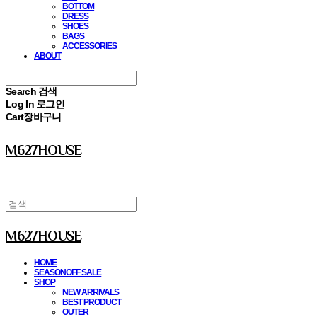
BOTTOM
DRESS
SHOES
BAGS
ACCESSORIES
ABOUT
Search
검색
Log In
로그인
Cart
장바구니
M627HOUSE
M627HOUSE
HOME
SEASONOFF SALE
SHOP
NEW ARRIVALS
BEST PRODUCT
OUTER