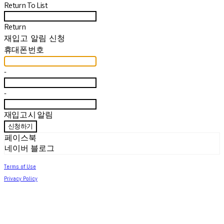
Return To List
Return
재입고 알림 신청
휴대폰 번호
-
-
재입고 시 알림
신청하기
페이스북
네이버 블로그
Terms of Use
Privacy Policy
Confirm Entrepreneur Information
Company Name: 써머아일랜드 | Owner: 최세린 | Personal Info Manager: 최세린 |
Email: help.m627@gmail.com