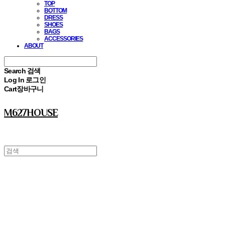
TOP
BOTTOM
DRESS
SHOES
BAGS
ACCESSORIES
ABOUT
Search
검색
Log In
로그인
Cart
장바구니
M627HOUSE
⠀