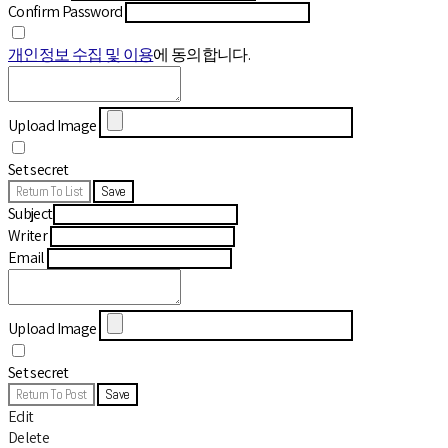
Confirm Password
개인정보 수집 및 이용
에 동의합니다.
Upload Image
Set secret
Return To List
Save
Subject
Writer
Email
Upload Image
Set secret
Return To Post
Save
Edit
Delete