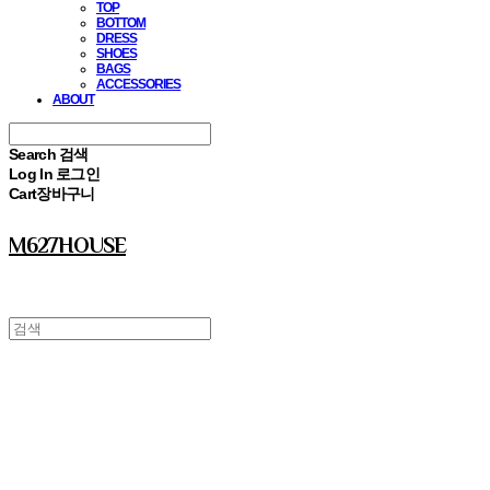
TOP
BOTTOM
DRESS
SHOES
BAGS
ACCESSORIES
ABOUT
Search
검색
Log In
로그인
Cart
장바구니
M627HOUSE
⠀