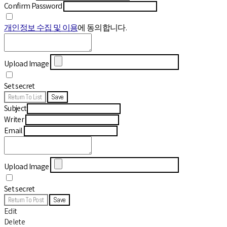
Confirm Password
개인정보 수집 및 이용
에 동의합니다.
Upload Image
Set secret
Return To List
Save
Subject
Writer
Email
Upload Image
Set secret
Return To Post
Save
Edit
Delete