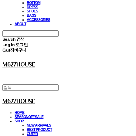
BOTTOM
DRESS
SHOES
BAGS
ACCESSORIES
ABOUT
Search
검색
Log In
로그인
Cart
장바구니
M627HOUSE
M627HOUSE
HOME
SEASONOFF SALE
SHOP
NEW ARRIVALS
BEST PRODUCT
OUTER