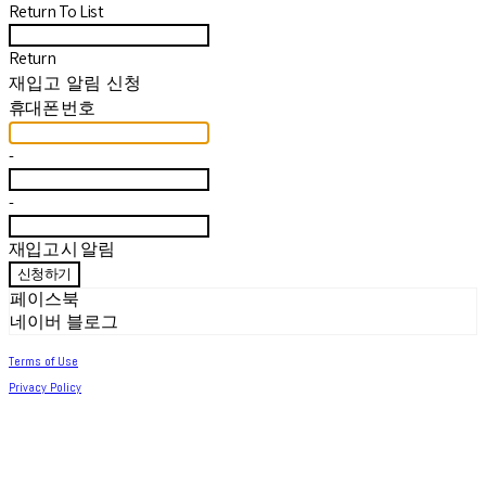
Return To List
Return
재입고 알림 신청
휴대폰 번호
-
-
재입고 시 알림
신청하기
페이스북
네이버 블로그
Terms of Use
Privacy Policy
Confirm Entrepreneur Information
Company Name: 써머아일랜드 | Owner: 최세린 | Personal Info Manager: 최세린 |
Email: help.m627@gmail.com