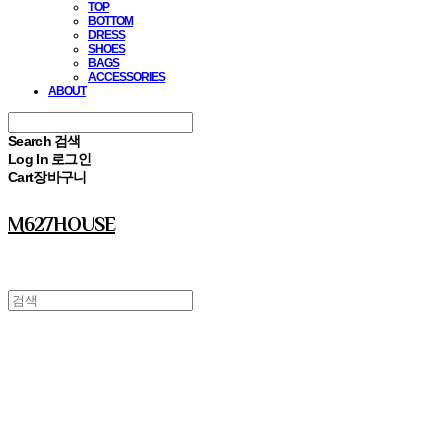
TOP
BOTTOM
DRESS
SHOES
BAGS
ACCESSORIES
ABOUT
Search
검색
Log In
로그인
Cart
장바구니
M627HOUSE
⠀