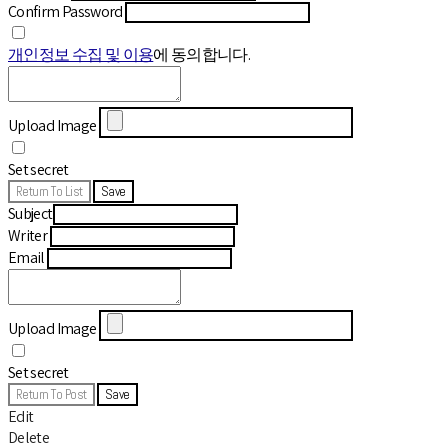
Confirm Password
개인정보 수집 및 이용
에 동의합니다.
Upload Image
Set secret
Return To List
Save
Subject
Writer
Email
Upload Image
Set secret
Return To Post
Save
Edit
Delete