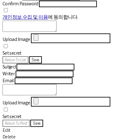
Confirm Password
개인정보 수집 및 이용
에 동의합니다.
Upload Image
Set secret
Return To List
Save
Subject
Writer
Email
Upload Image
Set secret
Return To Post
Save
Edit
Delete