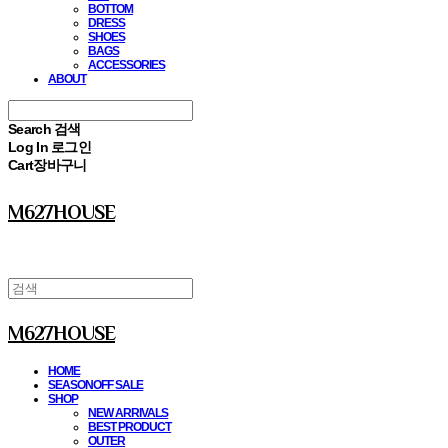
BOTTOM
DRESS
SHOES
BAGS
ACCESSORIES
ABOUT
Search
검색
Log In
로그인
Cart
장바구니
M627HOUSE
M627HOUSE
HOME
SEASONOFF SALE
SHOP
NEW ARRIVALS
BEST PRODUCT
OUTER