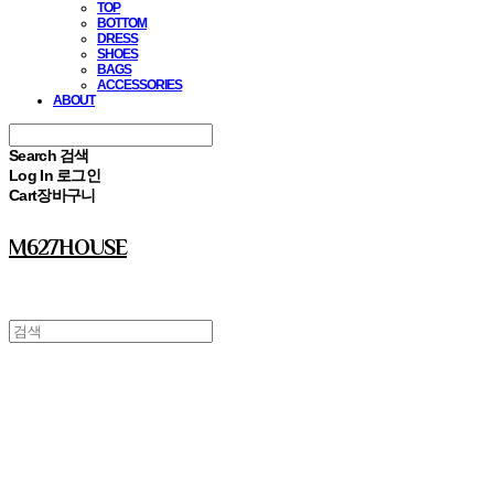
TOP
BOTTOM
DRESS
SHOES
BAGS
ACCESSORIES
ABOUT
Search
검색
Log In
로그인
Cart
장바구니
M627HOUSE
⠀