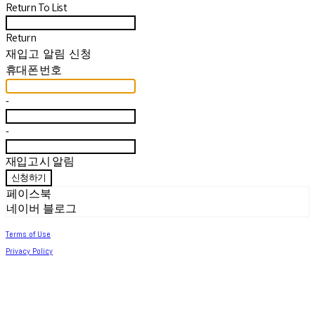
Return To List
Return
재입고 알림 신청
휴대폰 번호
-
-
재입고 시 알림
신청하기
페이스북
네이버 블로그
Terms of Use
Privacy Policy
Confirm Entrepreneur Information
Company Name: 써머아일랜드 | Owner: 최세린 | Personal Info Manager: 최세린 |
Email: help.m627@gmail.com