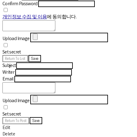
Confirm Password
개인정보 수집 및 이용
에 동의합니다.
Upload Image
Set secret
Return To List
Save
Subject
Writer
Email
Upload Image
Set secret
Return To Post
Save
Edit
Delete