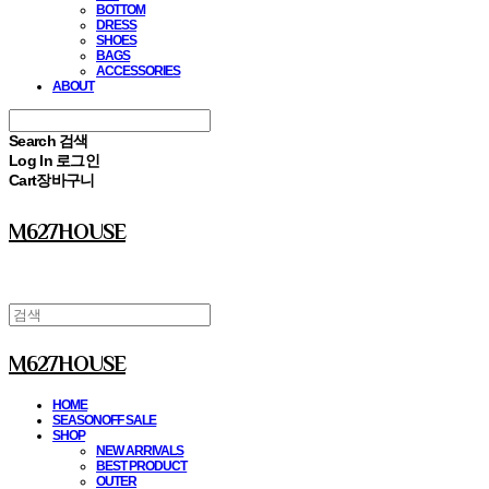
BOTTOM
DRESS
SHOES
BAGS
ACCESSORIES
ABOUT
Search
검색
Log In
로그인
Cart
장바구니
M627HOUSE
M627HOUSE
HOME
SEASONOFF SALE
SHOP
NEW ARRIVALS
BEST PRODUCT
OUTER