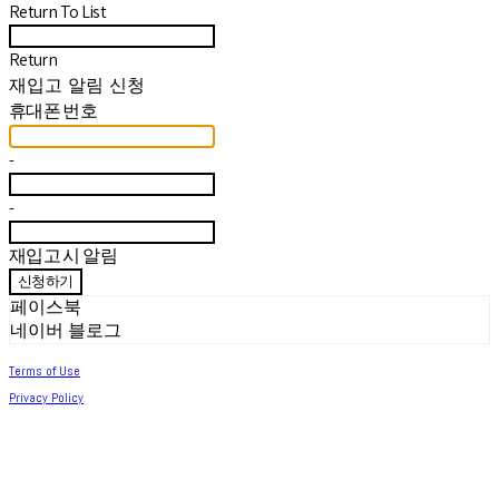
Return To List
Return
재입고 알림 신청
휴대폰 번호
-
-
재입고 시 알림
신청하기
페이스북
네이버 블로그
Terms of Use
Privacy Policy
Confirm Entrepreneur Information
Company Name: 써머아일랜드 | Owner: 최세린 | Personal Info Manager: 최세린 |
Email: help.m627@gmail.com