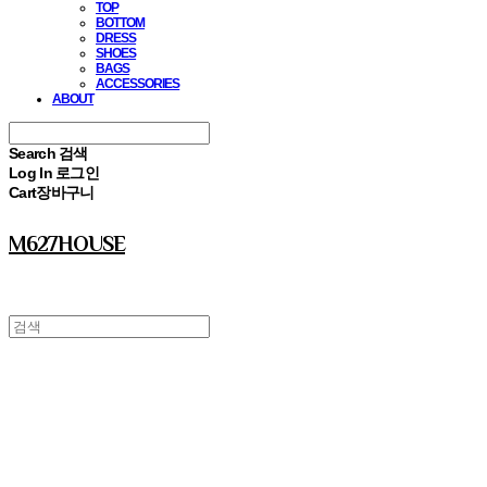
TOP
BOTTOM
DRESS
SHOES
BAGS
ACCESSORIES
ABOUT
Search
검색
Log In
로그인
Cart
장바구니
M627HOUSE
⠀