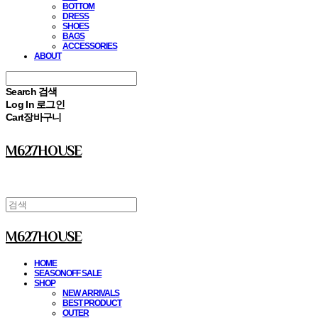
BOTTOM
DRESS
SHOES
BAGS
ACCESSORIES
ABOUT
Search
검색
Log In
로그인
Cart
장바구니
M627HOUSE
M627HOUSE
HOME
SEASONOFF SALE
SHOP
NEW ARRIVALS
BEST PRODUCT
OUTER