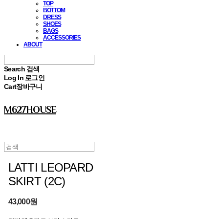
TOP
BOTTOM
DRESS
SHOES
BAGS
ACCESSORIES
ABOUT
Search
검색
Log In
로그인
Cart
장바구니
M627HOUSE
LATTI LEOPARD
SKIRT (2C)
43,000원