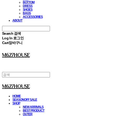
BOTTOM
DRESS
SHOES
BAGS
ACCESSORIES
ABOUT
Search
검색
Log In
로그인
Cart
장바구니
M627HOUSE
M627HOUSE
HOME
SEASONOFF SALE
SHOP
NEW ARRIVALS
BEST PRODUCT
OUTER