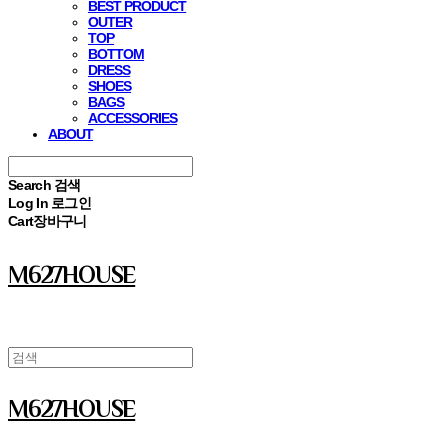
BEST PRODUCT
OUTER
TOP
BOTTOM
DRESS
SHOES
BAGS
ACCESSORIES
ABOUT
Search
검색
Log In
로그인
Cart
장바구니
M627HOUSE
M627HOUSE