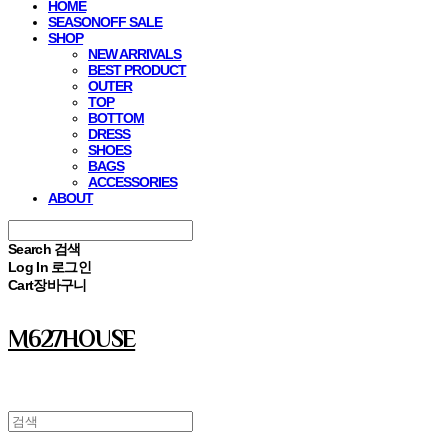
HOME
SEASONOFF SALE
SHOP
NEW ARRIVALS
BEST PRODUCT
OUTER
TOP
BOTTOM
DRESS
SHOES
BAGS
ACCESSORIES
ABOUT
Search
검색
Log In
로그인
Cart
장바구니
M627HOUSE