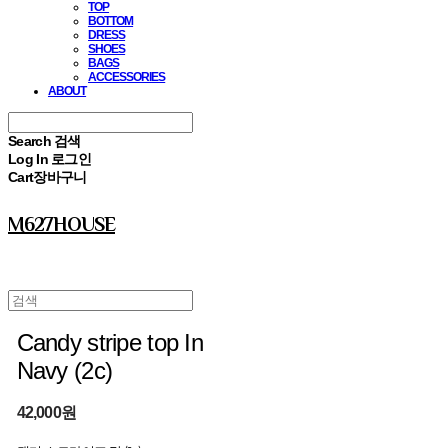
TOP
BOTTOM
DRESS
SHOES
BAGS
ACCESSORIES
ABOUT
Search
검색
Log In
로그인
Cart
장바구니
M627HOUSE
Candy stripe top In
Navy (2c)
42,000원