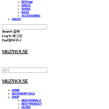
BOTTOM
DRESS
SHOES
BAGS
ACCESSORIES
ABOUT
Search
검색
Log In
로그인
Cart
장바구니
M627HOUSE
M627HOUSE
HOME
SEASONOFF SALE
SHOP
NEW ARRIVALS
BEST PRODUCT
OUTER