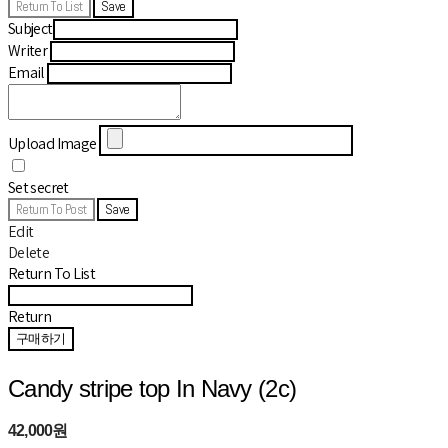
Return To List
Save
Subject
Writer
Email
Upload Image
Set secret
Return To Post
Save
Edit
Delete
Return To List
Return
구매하기
Candy stripe top In Navy (2c)
42,000원