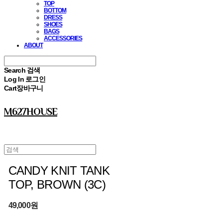
TOP
BOTTOM
DRESS
SHOES
BAGS
ACCESSORIES
ABOUT
Search
검색
Log In
로그인
Cart
장바구니
M627HOUSE
CANDY KNIT TANK
TOP, BROWN (3C)
49,000원