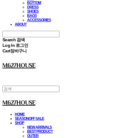
BOTTOM
DRESS
SHOES
BAGS
ACCESSORIES
ABOUT
Search
검색
Log In
로그인
Cart
장바구니
M627HOUSE
M627HOUSE
HOME
SEASONOFF SALE
SHOP
NEW ARRIVALS
BEST PRODUCT
OUTER