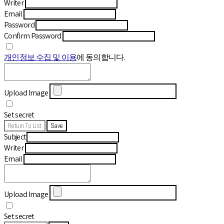
Writer
Email
Password
Confirm Password
개인정보 수집 및 이용
에 동의합니다.
Upload Image
Set secret
Return To List
Save
Subject
Writer
Email
Upload Image
Set secret