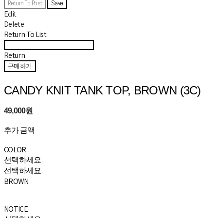
Return To Post
Save
Edit
Delete
Return To List
Return
구매하기
CANDY KNIT TANK TOP, BROWN (3C)
49,000원
추가 금액
COLOR
선택하세요.
선택하세요.
BROWN
NOTICE