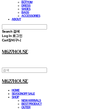
BOTTOM
DRESS
SHOES
BAGS
ACCESSORIES
ABOUT
Search
검색
Log In
로그인
Cart
장바구니
M627HOUSE
M627HOUSE
HOME
SEASONOFF SALE
SHOP
NEW ARRIVALS
BEST PRODUCT
OUTER