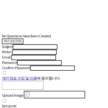
No Questions Have Been Created.
POST QUESTION
Subject
Writer
Email
Password
Confirm Password
개인정보 수집 및 이용
에 동의합니다.
Upload Image
Set secret