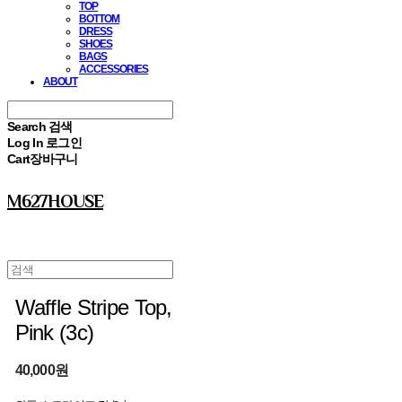
TOP
BOTTOM
DRESS
SHOES
BAGS
ACCESSORIES
ABOUT
Search
검색
Log In
로그인
Cart
장바구니
M627HOUSE
Waffle Stripe Top,
Pink (3c)
40,000원